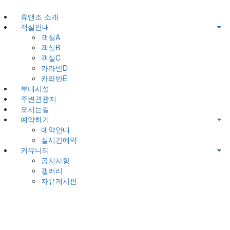
휴앤조 소개
객실안내
객실A
객실B
객실C
카라반D
카라반E
부대시설
주변관광지
오시는길
예약하기
예약안내
실시간예약
커뮤니티
공지사항
갤러리
자유게시판